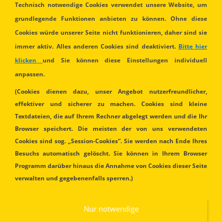
Technisch notwendige Cookies verwendet unsere Website, um
unbürokratisch. Handeln ist Gold, darüber
grundlegende Funktionen anbieten zu können. Ohne diese
reden ist Silber. Wir handeln mit unserem
Cookies würde unserer Seite nicht funktionieren, daher sind sie
jahrzehntelangem Wissen und
immer aktiv. Alles anderen Cookies sind deaktiviert.
Bitte hier
praxiserfolgreicher Erfahrung! Ihre Wünsche
klicken
und Sie können diese Einstellungen individuell
und Interessen liegen uns am Herzen
anpassen.
unkompliziert, unbürokratisch, Hersteller- und
(Cookies dienen dazu, unser Angebot nutzerfreundlicher,
Konzernunabhängig. Wir freuen uns auf Ihre
effektiver und sicherer zu machen. Cookies sind kleine
Serviceanforderungen.
Textdateien, die auf Ihrem Rechner abgelegt werden und die Ihr
Browser speichert. Die meisten der von uns verwendeten
Rufen Sie uns an unter
Telefon: 09442-9919886
Cookies sind sog. „Session-Cookies“. Sie werden nach Ende Ihres
oder senden uns eine
Mail
. Wir sind gerne für
Besuchs automatisch gelöscht. Sie können in Ihrem Browser
Sie da.
Programm darüber hinaus die Annahme von Cookies dieser Seite
verwalten und gegebenenfalls sperren.)
.
.
Nur notwendige
ÜBERBLICK UNSERER